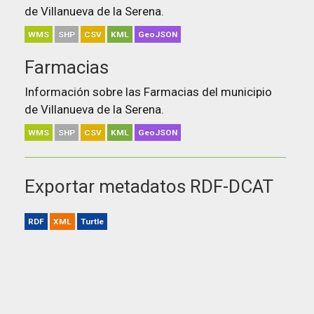
de Villanueva de la Serena.
WMS
SHP
CSV
KML
GeoJSON
Farmacias
Información sobre las Farmacias del municipio
de Villanueva de la Serena.
WMS
SHP
CSV
KML
GeoJSON
Exportar metadatos RDF-DCAT
RDF
XML
Turtle