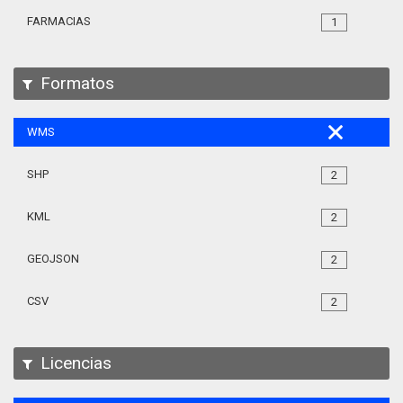
FARMACIAS
1
Formatos
WMS
SHP
2
KML
2
GEOJSON
2
CSV
2
Licencias