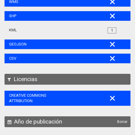
WMS
SHP
KML
1
GEOJSON
CSV
Licencias
CREATIVE COMMONS
ATTRIBUTION
Año de publicación
Borrar