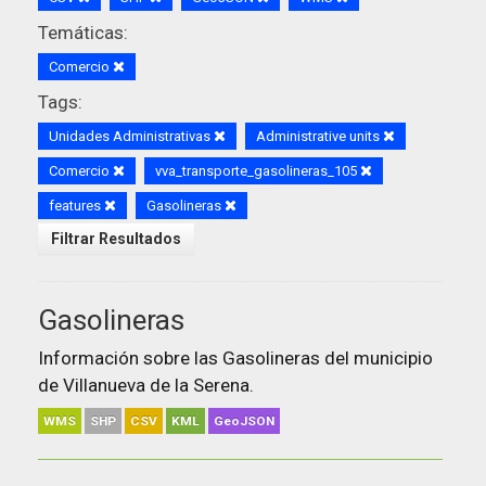
Temáticas:
Comercio
Tags:
Unidades Administrativas
Administrative units
Comercio
vva_transporte_gasolineras_105
features
Gasolineras
Filtrar Resultados
Gasolineras
Información sobre las Gasolineras del municipio
de Villanueva de la Serena.
WMS
SHP
CSV
KML
GeoJSON