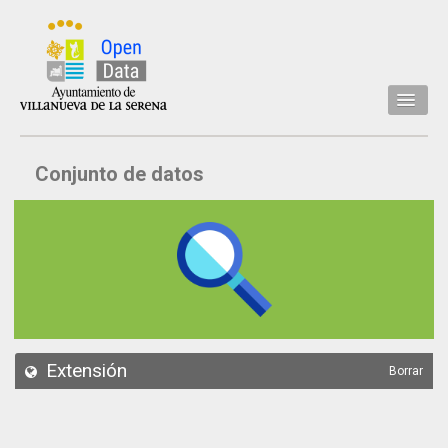
Inicio
Conjunto de datos
Datos
Conjuntos de datos
Concejalía
Temáticas
Acerca de
API
Extensión
Borrar
Actualización
Noticias