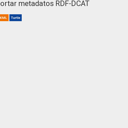
ortar metadatos RDF-DCAT
XML
Turtle