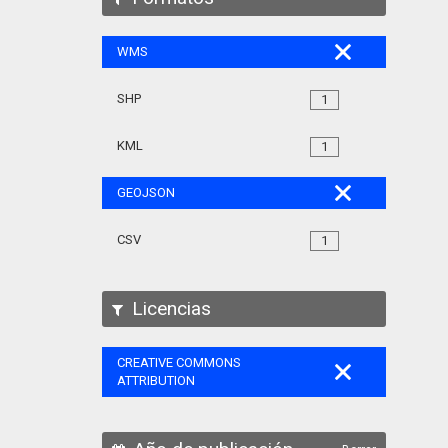
WMS
SHP
1
KML
1
GEOJSON
CSV
1
Licencias
CREATIVE COMMONS
ATTRIBUTION