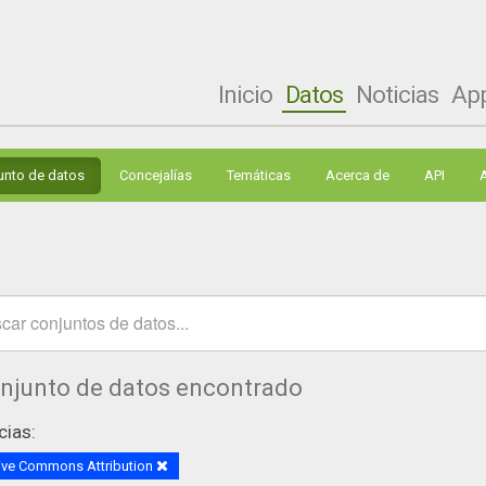
Inicio
Datos
Noticias
Ap
unto de datos
Concejalías
Temáticas
Acerca de
API
onjunto de datos encontrado
cias:
ive Commons Attribution