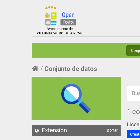
Conj
Conjunto de datos
1 c
Licen
Extensión
Borrar
Creat