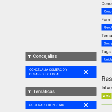
Conce
Conce
Form
Geo
Temát
Socie
Tags:
Concejalías
Unida
CONCEJALÍA COMERCIO Y
DESARROLLO LOCAL
Res
Infor
Temáticas
WMS
SOCIEDAD Y BIENESTAR