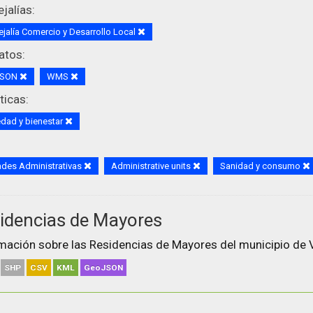
jalías:
jalía Comercio y Desarrollo Local
atos:
JSON
WMS
icas:
dad y bienestar
des Administrativas
Administrative units
Sanidad y consumo
idencias de Mayores
mación sobre las Residencias de Mayores del municipio de V
SHP
CSV
KML
GeoJSON