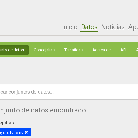
Inicio
Datos
Noticias
Ap
unto de datos
Concejalías
Temáticas
Acerca de
API
onjunto de datos encontrado
jalías:
jalía Turismo