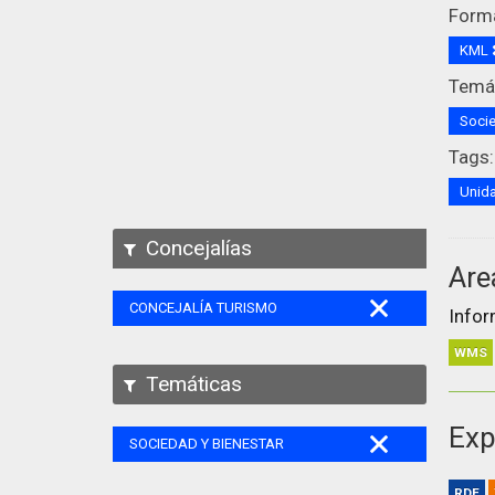
Form
KML
Temát
Socie
Tags:
Unida
Concejalías
Are
CONCEJALÍA TURISMO
Infor
WMS
Temáticas
Exp
SOCIEDAD Y BIENESTAR
RDF