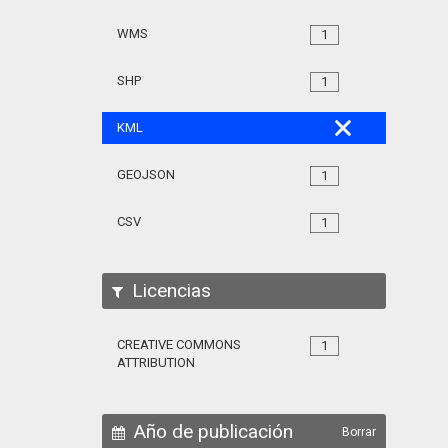
WMS
1
SHP
1
KML
GEOJSON
1
CSV
1
Licencias
CREATIVE COMMONS
1
ATTRIBUTION
Año de publicación
Borrar