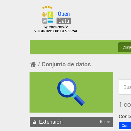
Conj
Conjunto de datos
1 c
Conce
Extensión
Borrar
Conce