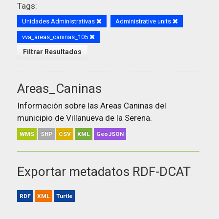
Tags:
Unidades Administrativas
Administrative units
vva_areas_caninas_105
Filtrar Resultados
Areas_Caninas
Información sobre las Areas Caninas del
municipio de Villanueva de la Serena.
WMS
SHP
CSV
KML
GeoJSON
Exportar metadatos RDF-DCAT
RDF
XML
Turtle