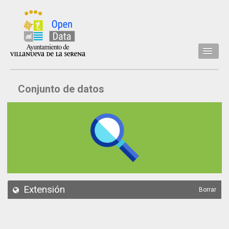
Inicio
Conjunto de datos
Datos
Conjuntos de datos
Concejalía
Temáticas
Acerca de
API
Extensión
Borrar
Actualización
Noticias