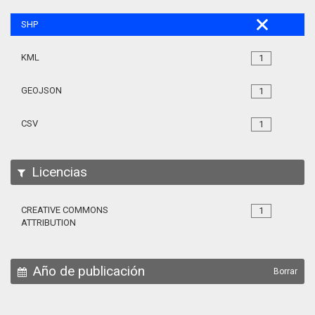
SHP
KML
1
GEOJSON
1
CSV
1
Licencias
CREATIVE COMMONS
1
ATTRIBUTION
Año de publicación
Borrar