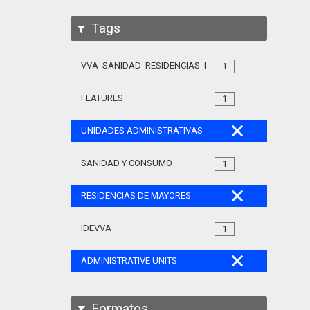
Tags
VVA_SANIDAD_RESIDENCIAS_MAYORES_105
1
FEATURES
1
UNIDADES ADMINISTRATIVAS
SANIDAD Y CONSUMO
1
RESIDENCIAS DE MAYORES
IDEVVA
1
ADMINISTRATIVE UNITS
Formatos