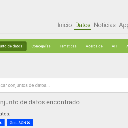
Inicio
Datos
Noticias
Ap
unto de datos
Concejalías
Temáticas
Acerca de
API
onjunto de datos encontrado
atos:
GeoJSON