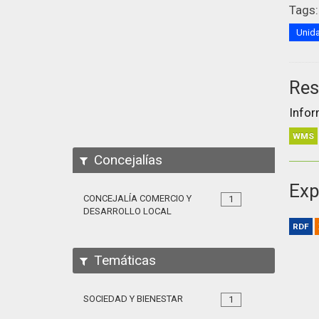
Tags:
Unida
Res
Infor
WMS
Concejalías
Exp
CONCEJALÍA COMERCIO Y
1
DESARROLLO LOCAL
RDF
Temáticas
SOCIEDAD Y BIENESTAR
1