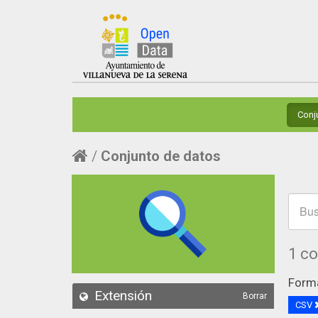
Conj
Conjunto de datos
1 c
Form
Extensión
Borrar
CSV