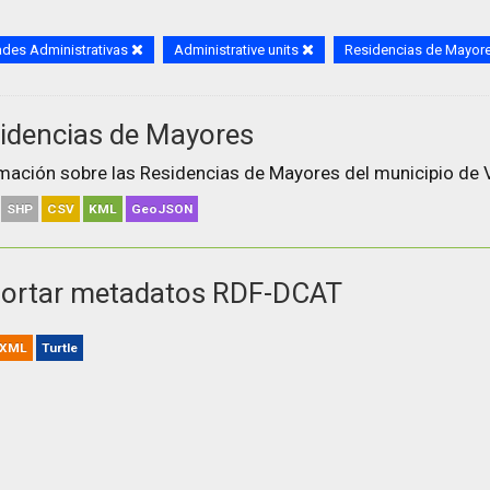
des Administrativas
Administrative units
Residencias de Mayor
idencias de Mayores
mación sobre las Residencias de Mayores del municipio de V
SHP
CSV
KML
GeoJSON
ortar metadatos RDF-DCAT
XML
Turtle