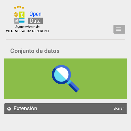
Inicio
Conjunto de datos
Datos
Conjuntos de datos
Concejalía
Temáticas
Acerca de
API
Extensión
Borrar
Actualización
Noticias