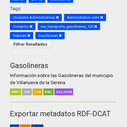
Tags:
Unidades Administrativas
Administrative units
Comercio
vva_transporte_gasolineras_105
features
Gasolineras
Filtrar Resultados
Gasolineras
Información sobre las Gasolineras del municipio
de Villanueva de la Serena.
WMS
SHP
CSV
KML
GeoJSON
Exportar metadatos RDF-DCAT