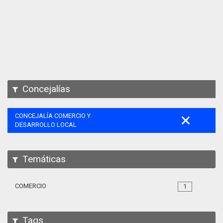
Apps
Participa
Documentación
SPARQL
Concejalías
CONCEJALÍA COMERCIO Y
DESARROLLO LOCAL
Temáticas
COMERCIO
1
Tags