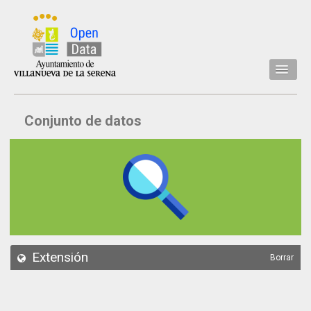
Inicio
Conjunto de datos
Datos
Conjuntos de datos
Concejalía
Temáticas
Acerca de
API
Extensión
Borrar
Actualización
Noticias