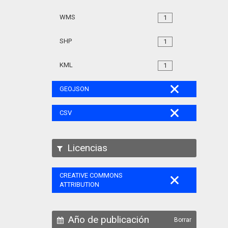
WMS
1
SHP
1
KML
1
GEOJSON
CSV
Licencias
CREATIVE COMMONS
ATTRIBUTION
Año de publicación
Borrar