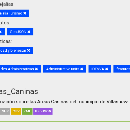
jalías:
jalía Turismo
atos:
GeoJSON
icas:
dad y bienestar
des Administrativas
Administrative units
IDEVVA
feature
as_Caninas
mación sobre las Areas Caninas del municipio de Villanueva 
SHP
CSV
KML
GeoJSON