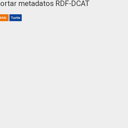
ortar metadatos RDF-DCAT
XML
Turtle