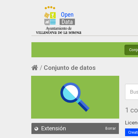
Conj
Conjunto de datos
1 c
Licen
Extensión
Borrar
Creat