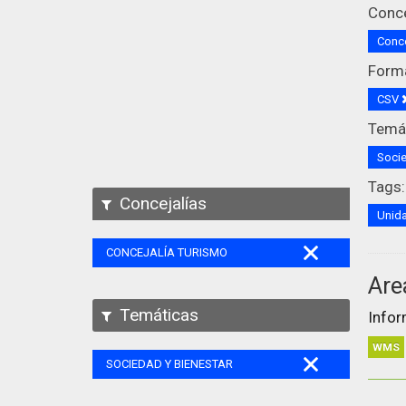
Conce
Conce
Form
CSV
Temát
Socie
Tags:
Concejalías
Unida
CONCEJALÍA TURISMO
Are
Temáticas
Infor
WMS
SOCIEDAD Y BIENESTAR