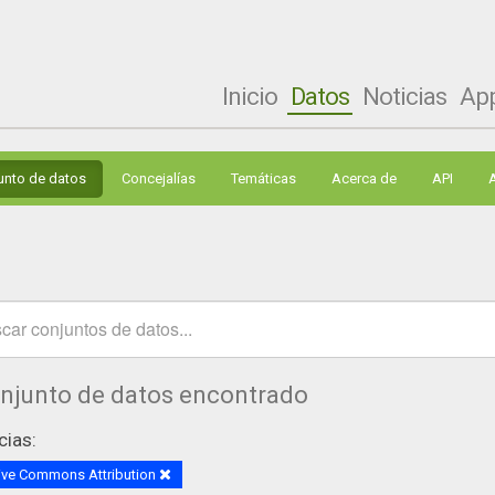
Inicio
Datos
Noticias
Ap
unto de datos
Concejalías
Temáticas
Acerca de
API
onjunto de datos encontrado
cias:
ive Commons Attribution