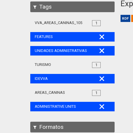
Exp
Tags
RDF
VVA_AREAS_CANINAS_105
1
FEATURES
UNIDADES ADMINISTRATIVAS
TURISMO
1
IDEVVA
AREAS_CANINAS
1
ADMINISTRATIVE UNITS
Formatos