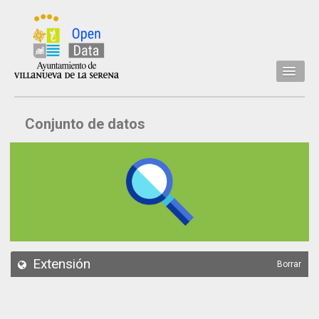
Inicio
Conjunto de datos
Datos
Conjuntos de datos
Concejalía
Temáticas
Acerca de
API
Extensión
Borrar
Actualización
Noticias