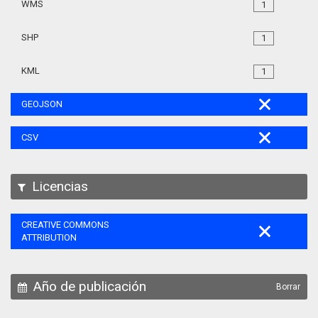
WMS
1
SHP
1
KML
1
GEOJSON
CSV
Licencias
CREATIVE COMMONS
ATTRIBUTION
Año de publicación
Borrar