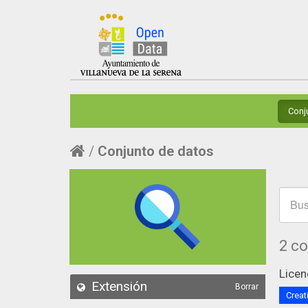
Conj
Conjunto de datos
2 c
Licen
Extensión
Borrar
Creat