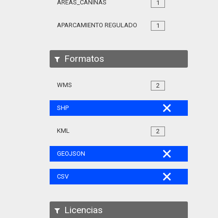
AREAS_CANINAS
1
APARCAMIENTO REGULADO
1
Formatos
WMS
2
SHP
KML
2
GEOJSON
CSV
Licencias