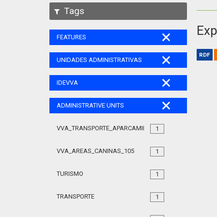
Tags
Exp
FEATURES
RDF
UNIDADES ADMINISTRATIVAS
IDEVVA
ADMINISTRATIVE UNITS
VVA_TRANSPORTE_APARCAMIENTO_REGULADO_105
1
VVA_AREAS_CANINAS_105
1
TURISMO
1
TRANSPORTE
1