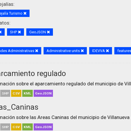
jalías:
jalía Turismo
atos:
SHP
GeoJSON
des Administrativas
Administrative units
IDEVVA
feature
rcamiento regulado
mación sobre el aparcamiento regulado del municipio de Vill
SHP
CSV
KML
GeoJSON
as_Caninas
mación sobre las Areas Caninas del municipio de Villanueva 
SHP
CSV
KML
GeoJSON