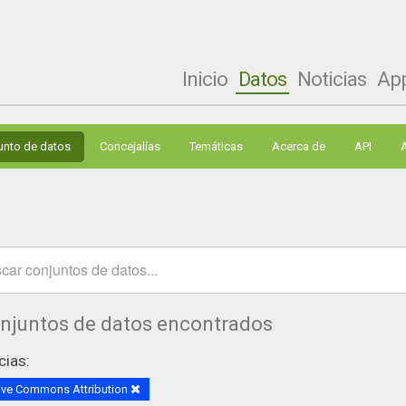
Inicio
Datos
Noticias
Ap
unto de datos
Concejalías
Temáticas
Acerca de
API
onjuntos de datos encontrados
cias:
ive Commons Attribution