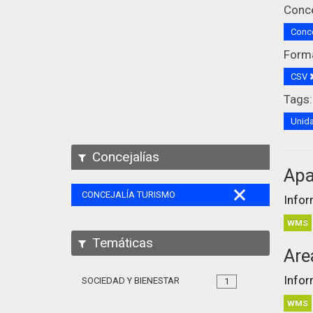
Conce
Conce
Form
CSV
Tags:
Unida
Concejalías
Apa
CONCEJALÍA TURISMO
Infor
WMS
Temáticas
Are
Infor
SOCIEDAD Y BIENESTAR
1
WMS