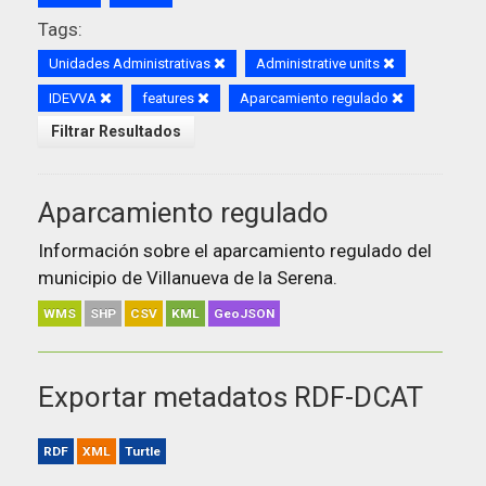
Tags:
Unidades Administrativas
Administrative units
IDEVVA
features
Aparcamiento regulado
Filtrar Resultados
Aparcamiento regulado
Información sobre el aparcamiento regulado del
municipio de Villanueva de la Serena.
WMS
SHP
CSV
KML
GeoJSON
Exportar metadatos RDF-DCAT
RDF
XML
Turtle