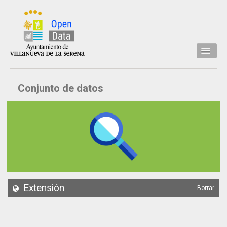
Inicio
Conjunto de datos
Datos
Conjuntos de datos
Concejalía
Temáticas
Acerca de
API
Extensión
Borrar
Actualización
Noticias