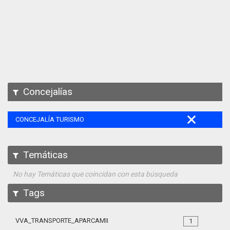
Apps
Participa
Documentación
SPARQL
Concejalías
CONCEJALÍA TURISMO
Temáticas
No hay Temáticas que coincidan con esta búsqueda
Tags
VVA_TRANSPORTE_APARCAMIENTO_REGULADO_105
1