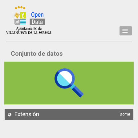
Inicio
Conjunto de datos
Datos
Conjuntos de datos
Concejalía
Temáticas
Acerca de
API
Extensión
Borrar
Actualización
Noticias