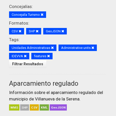
Concejalías:
Concejalía Turismo
Formatos:
CSV
SHP
GeoJSON
Tags:
Unidades Administrativas
Administrative units
IDEVVA
features
Filtrar Resultados
Aparcamiento regulado
Información sobre el aparcamiento regulado del
municipio de Villanueva de la Serena.
WMS
SHP
CSV
KML
GeoJSON