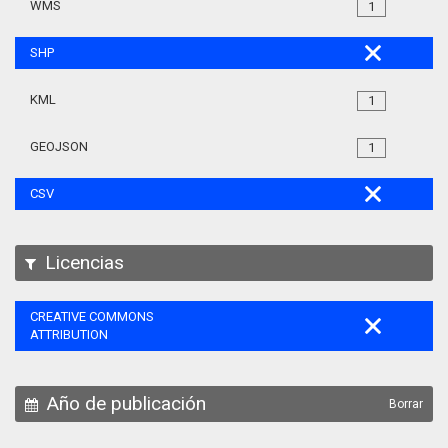
WMS
1
SHP
KML
1
GEOJSON
1
CSV
Licencias
CREATIVE COMMONS
ATTRIBUTION
Año de publicación
Borrar