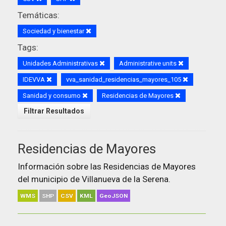
Temáticas:
Sociedad y bienestar
Tags:
Unidades Administrativas
Administrative units
IDEVVA
vva_sanidad_residencias_mayores_105
Sanidad y consumo
Residencias de Mayores
Filtrar Resultados
Residencias de Mayores
Información sobre las Residencias de Mayores
del municipio de Villanueva de la Serena.
WMS
SHP
CSV
KML
GeoJSON