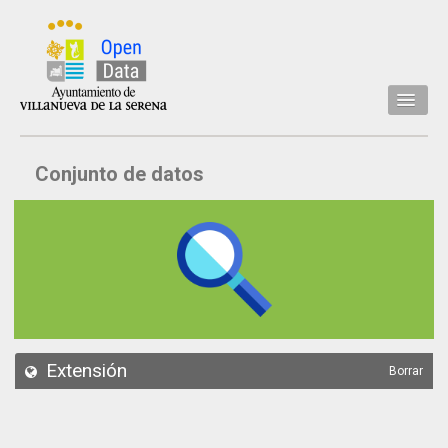
Inicio
Conjunto de datos
Datos
Conjuntos de datos
Concejalía
Temáticas
Acerca de
API
Extensión
Borrar
Actualización
Noticias