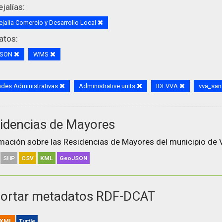
jalías:
jalía Comercio y Desarrollo Local
atos:
JSON
WMS
des Administrativas
Administrative units
IDEVVA
vva_san
idencias de Mayores
mación sobre las Residencias de Mayores del municipio de V
SHP
CSV
KML
GeoJSON
ortar metadatos RDF-DCAT
XML
Turtle