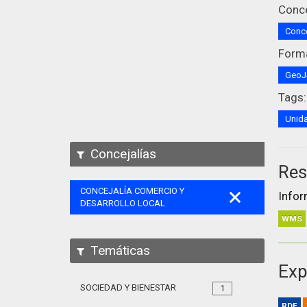
Conce
Conce
Form
Geo
Tags:
Unida
Concejalías
Res
CONCEJALÍA COMERCIO Y
Infor
DESARROLLO LOCAL
WMS
Temáticas
Exp
SOCIEDAD Y BIENESTAR
1
RDF