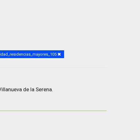
idad_residencias_mayores_105
illanueva de la Serena.