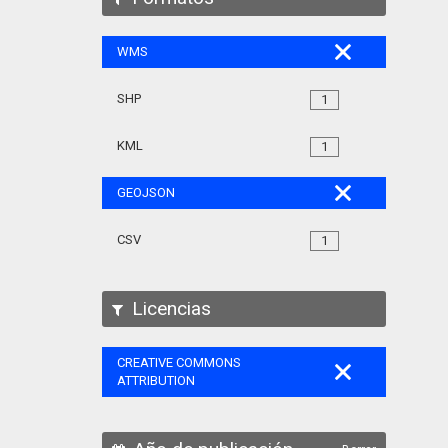
WMS
SHP
1
KML
1
GEOJSON
CSV
1
Licencias
CREATIVE COMMONS
ATTRIBUTION