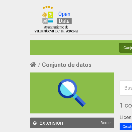
Conj
Conjunto de datos
1 c
Licen
Extensión
Borrar
Creat