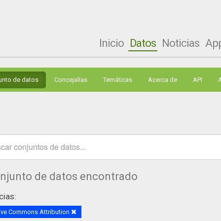
Inicio
Datos
Noticias
Ap
unto de datos
Concejalías
Temáticas
Acerca de
API
onjunto de datos encontrado
cias:
ive Commons Attribution