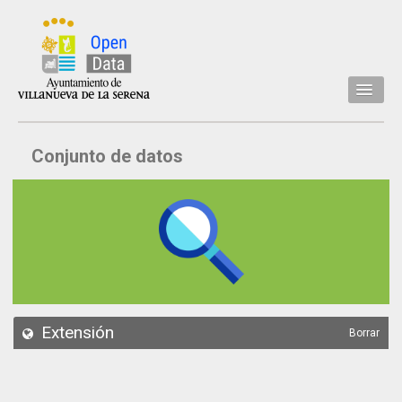
Inicio
Conjunto de datos
Datos
Conjuntos de datos
Concejalía
Temáticas
Acerca de
API
Extensión
Borrar
Actualización
Noticias