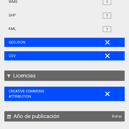
WMS
1
SHP
1
KML
1
GEOJSON
CSV
Licencias
CREATIVE COMMONS
ATTRIBUTION
Año de publicación
Borrar