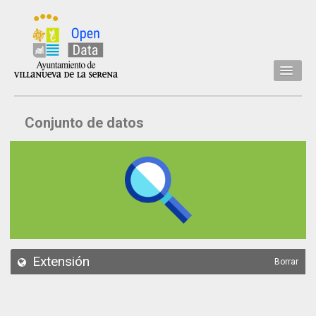
Inicio
Conjunto de datos
Datos
Conjuntos de datos
Concejalía
Temáticas
Acerca de
API
Extensión
Borrar
Actualización
Noticias