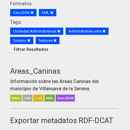
Formatos:
GeoJSON
KML
Tags:
Unidades Administrativas
Administrative units
Turismo
features
Filtrar Resultados
Areas_Caninas
Información sobre las Areas Caninas del
municipio de Villanueva de la Serena.
WMS
SHP
CSV
KML
GeoJSON
Exportar metadatos RDF-DCAT