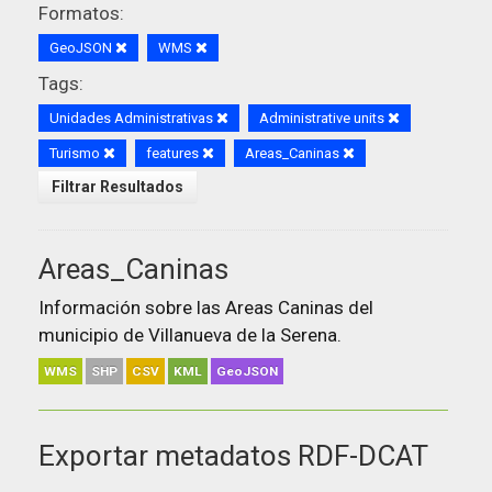
Formatos:
GeoJSON
WMS
Tags:
Unidades Administrativas
Administrative units
Turismo
features
Areas_Caninas
Filtrar Resultados
Areas_Caninas
Información sobre las Areas Caninas del
municipio de Villanueva de la Serena.
WMS
SHP
CSV
KML
GeoJSON
Exportar metadatos RDF-DCAT