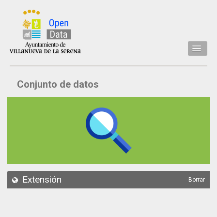
Inicio
Conjunto de datos
Datos
Conjuntos de datos
Concejalía
Temáticas
Acerca de
API
Extensión
Borrar
Actualización
Noticias