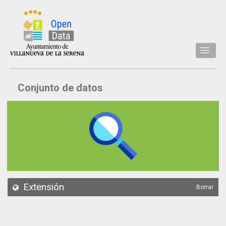
Inicio
Conjunto de datos
Datos
Conjuntos de datos
Concejalía
Temáticas
Acerca de
API
Extensión
Borrar
Actualización
Noticias