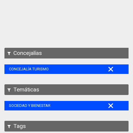
Apps
Participa
Documentación
SPARQL
Concejalías
CONCEJALÍA TURISMO
Temáticas
SOCIEDAD Y BIENESTAR
Tags