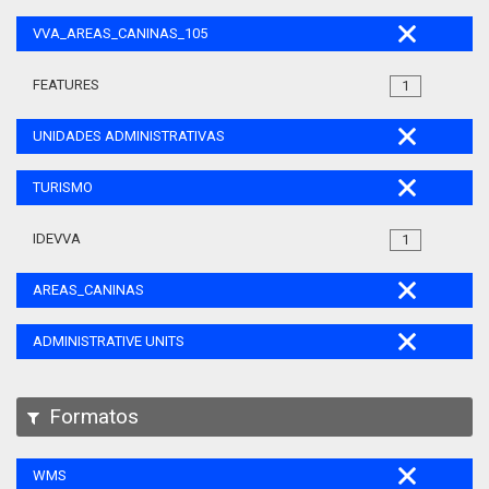
VVA_AREAS_CANINAS_105
FEATURES
1
UNIDADES ADMINISTRATIVAS
TURISMO
IDEVVA
1
AREAS_CANINAS
ADMINISTRATIVE UNITS
Formatos
WMS