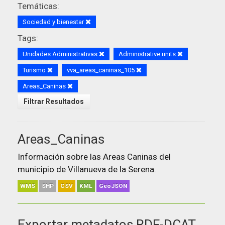
Temáticas:
Sociedad y bienestar
Tags:
Unidades Administrativas
Administrative units
Turismo
vva_areas_caninas_105
Areas_Caninas
Filtrar Resultados
Areas_Caninas
Información sobre las Areas Caninas del
municipio de Villanueva de la Serena.
WMS
SHP
CSV
KML
GeoJSON
Exportar metadatos RDF-DCAT