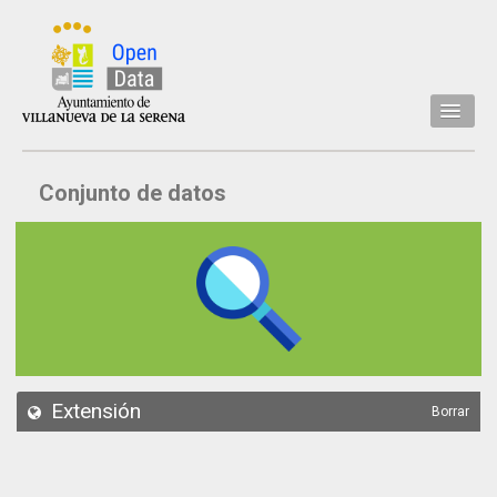
Inicio
Conjunto de datos
Datos
Conjuntos de datos
Concejalía
Temáticas
Acerca de
API
Extensión
Borrar
Actualización
Noticias