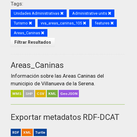
Tags:
Unidades Administrativas
Administrative units
Turismo
vva_areas_caninas_105
features
Areas_Caninas
Filtrar Resultados
Areas_Caninas
Información sobre las Areas Caninas del
municipio de Villanueva de la Serena.
WMS
SHP
CSV
KML
GeoJSON
Exportar metadatos RDF-DCAT
RDF
XML
Turtle