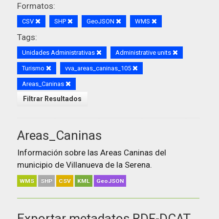
Formatos:
CSV
SHP
GeoJSON
WMS
Tags:
Unidades Administrativas
Administrative units
Turismo
vva_areas_caninas_105
Areas_Caninas
Filtrar Resultados
Areas_Caninas
Información sobre las Areas Caninas del
municipio de Villanueva de la Serena.
WMS
SHP
CSV
KML
GeoJSON
Exportar metadatos RDF-DCAT