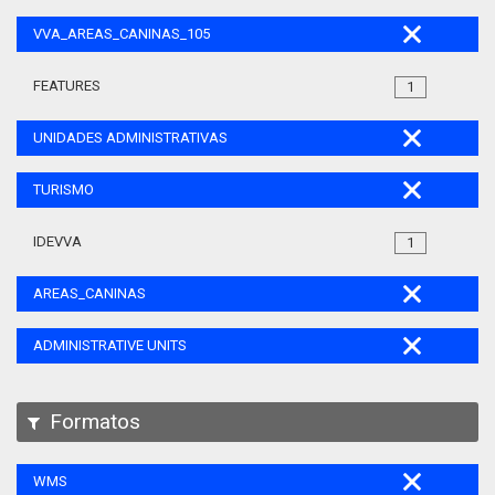
VVA_AREAS_CANINAS_105
FEATURES
1
UNIDADES ADMINISTRATIVAS
TURISMO
IDEVVA
1
AREAS_CANINAS
ADMINISTRATIVE UNITS
Formatos
WMS