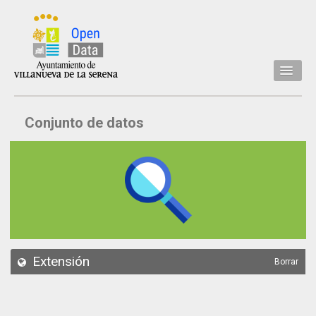
Inicio
Conjunto de datos
Datos
Conjuntos de datos
Concejalía
Temáticas
Acerca de
API
Extensión
Borrar
Actualización
Noticias