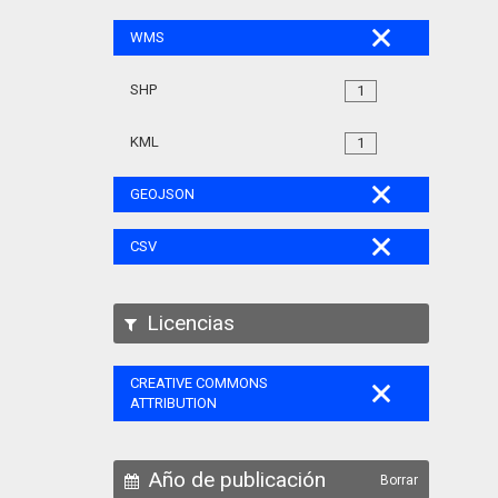
WMS
SHP
1
KML
1
GEOJSON
CSV
Licencias
CREATIVE COMMONS
ATTRIBUTION
Año de publicación
Borrar