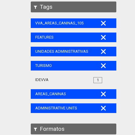
Tags
VVA_AREAS_CANINAS_105
FEATURES
UNIDADES ADMINISTRATIVAS
TURISMO
IDEVVA
1
AREAS_CANINAS
ADMINISTRATIVE UNITS
Formatos