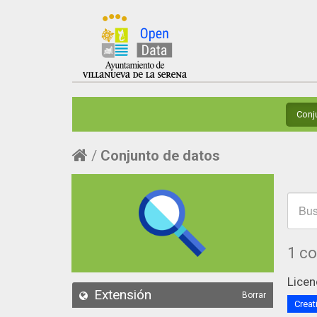
Conj
Conjunto de datos
1 c
Licen
Extensión
Borrar
Creat