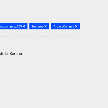
eas_caninas_105
features
Areas_Caninas
de la Serena.