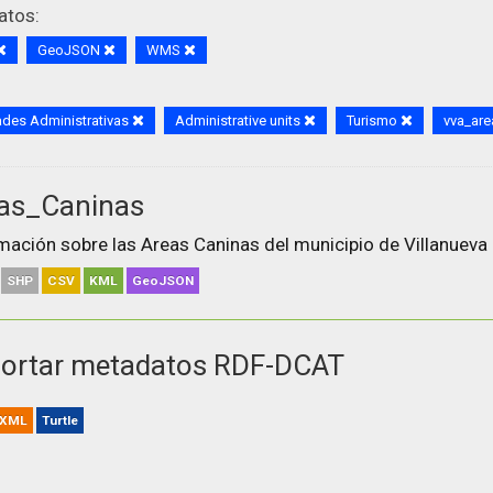
atos:
GeoJSON
WMS
des Administrativas
Administrative units
Turismo
vva_ar
as_Caninas
mación sobre las Areas Caninas del municipio de Villanueva 
SHP
CSV
KML
GeoJSON
ortar metadatos RDF-DCAT
XML
Turtle