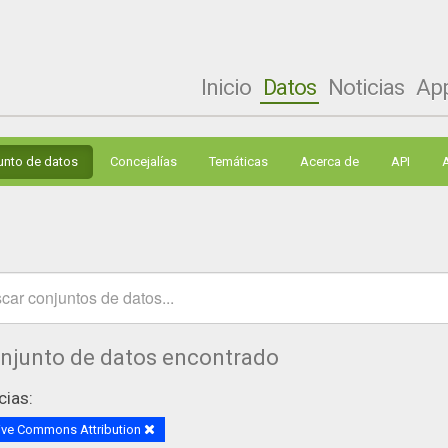
Inicio
Datos
Noticias
Ap
unto de datos
Concejalías
Temáticas
Acerca de
API
onjunto de datos encontrado
cias:
ive Commons Attribution