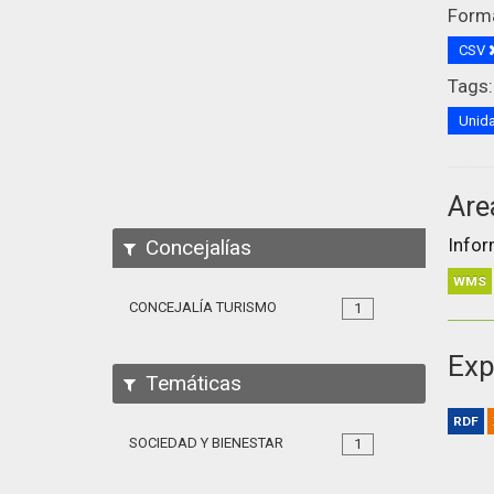
Form
CSV
Tags:
Unida
Are
Infor
Concejalías
WMS
CONCEJALÍA TURISMO
1
Exp
Temáticas
RDF
SOCIEDAD Y BIENESTAR
1