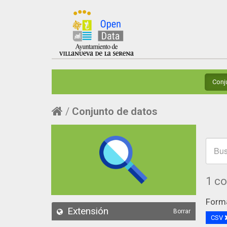
Conj
Conjunto de datos
1 c
Form
Extensión
Borrar
CSV