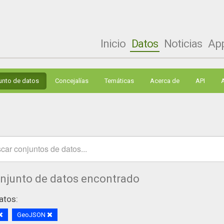
Inicio
Datos
Noticias
Ap
unto de datos
Concejalías
Temáticas
Acerca de
API
onjunto de datos encontrado
atos:
GeoJSON