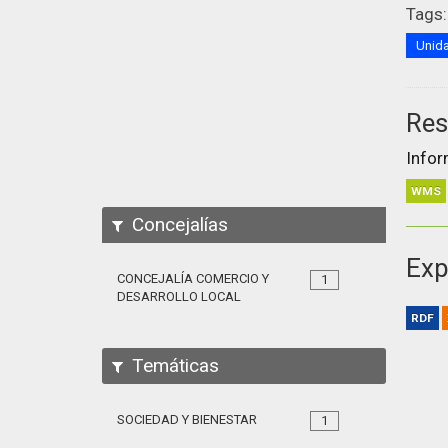
Tags:
Unida
Res
Infor
WMS
Concejalías
Exp
CONCEJALÍA COMERCIO Y
1
DESARROLLO LOCAL
RDF
Temáticas
SOCIEDAD Y BIENESTAR
1