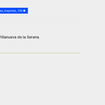
ias_mayores_105
illanueva de la Serena.