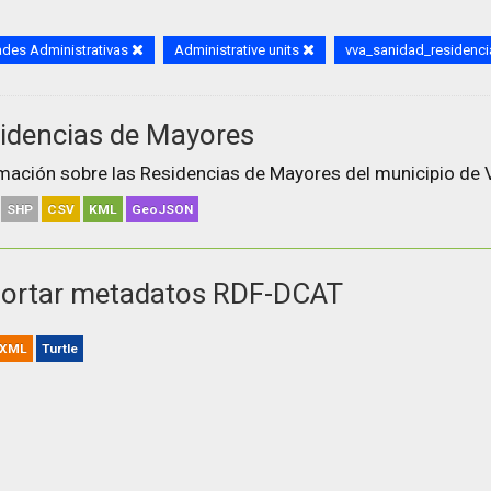
des Administrativas
Administrative units
vva_sanidad_residenc
idencias de Mayores
mación sobre las Residencias de Mayores del municipio de V
SHP
CSV
KML
GeoJSON
ortar metadatos RDF-DCAT
XML
Turtle