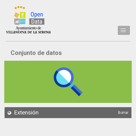
Inicio
Conjunto de datos
Datos
Conjuntos de datos
Concejalía
Temáticas
Acerca de
API
Extensión
Borrar
Actualización
Noticias