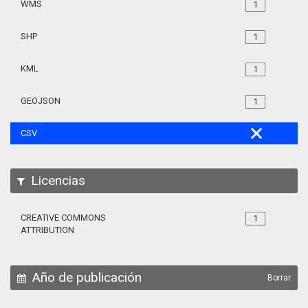
WMS
1
SHP
1
KML
1
GEOJSON
1
CSV
Licencias
CREATIVE COMMONS
1
ATTRIBUTION
Año de publicación
Borrar