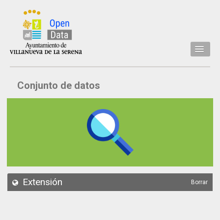
Inicio
Conjunto de datos
Datos
Conjuntos de datos
Concejalía
Temáticas
Acerca de
API
Extensión
Borrar
Actualización
Noticias