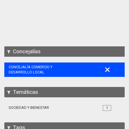
Apps
Participa
Documentación
SPARQL
Concejalías
CONCEJALÍA COMERCIO Y
DESARROLLO LOCAL
Temáticas
SOCIEDAD Y BIENESTAR
1
Tags