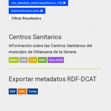
vva_sanidad_centrossanitarios_105
Administrative units
Filtrar Resultados
Centros Sanitarios
Información sobre las Centros Sanitarios del
municipio de Villanueva de la Serena.
WMS
SHP
CSV
KML
GeoJSON
Exportar metadatos RDF-DCAT
RDF
XML
Turtle