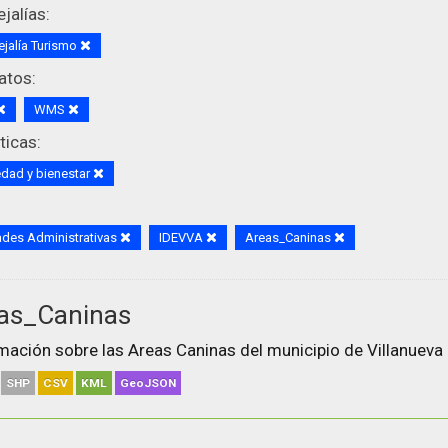
jalías:
jalía Turismo
atos:
WMS
icas:
dad y bienestar
des Administrativas
IDEVVA
Areas_Caninas
as_Caninas
mación sobre las Areas Caninas del municipio de Villanueva 
SHP
CSV
KML
GeoJSON