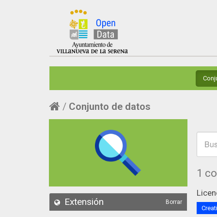
Conj
Conjunto de datos
1 c
Licen
Extensión
Borrar
Creat