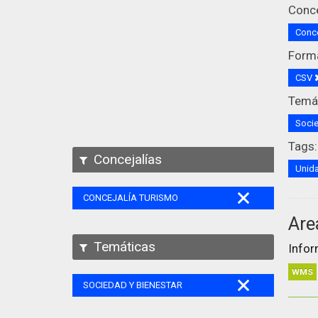
Conce
Conce
Form
CSV
Temát
Socie
Tags:
Concejalías
Unida
CONCEJALÍA TURISMO
Are
Temáticas
Infor
WMS
SOCIEDAD Y BIENESTAR