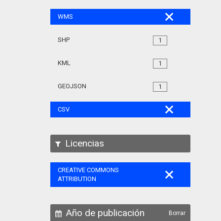
WMS
SHP
1
KML
1
GEOJSON
1
CSV
Licencias
CREATIVE COMMONS
ATTRIBUTION
Año de publicación
Borrar