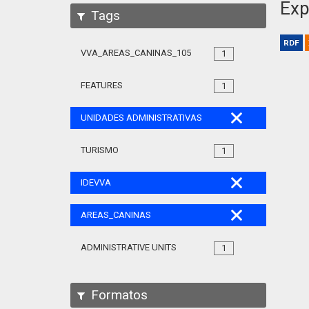
Exp
Tags
RDF
VVA_AREAS_CANINAS_105
1
FEATURES
1
UNIDADES ADMINISTRATIVAS
TURISMO
1
IDEVVA
AREAS_CANINAS
ADMINISTRATIVE UNITS
1
Formatos