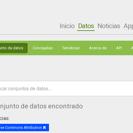
Inicio
Datos
Noticias
Ap
unto de datos
Concejalías
Temáticas
Acerca de
API
onjunto de datos encontrado
cias:
ive Commons Attribution