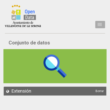
Inicio
Conjunto de datos
Datos
Conjuntos de datos
Concejalía
Temáticas
Acerca de
API
Extensión
Borrar
Actualización
Noticias