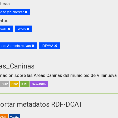
icas:
dad y bienestar
atos:
JSON
WMS
des Administrativas
IDEVVA
as_Caninas
mación sobre las Areas Caninas del municipio de Villanueva 
SHP
CSV
KML
GeoJSON
ortar metadatos RDF-DCAT
XML
Turtle