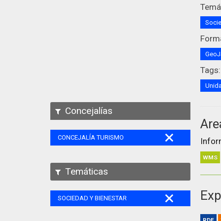
Temát
Socie
Form
Geo
Tags:
Unida
Concejalías
Are
CONCEJALÍA TURISMO
Infor
WMS
Temáticas
Exp
SOCIEDAD Y BIENESTAR
RDF