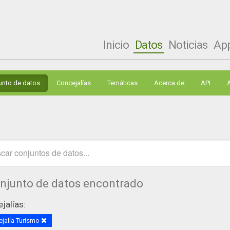
Inicio
Datos
Noticias
Ap
unto de datos
Concejalías
Temáticas
Acerca de
API
onjunto de datos encontrado
jalías:
jalía Turismo