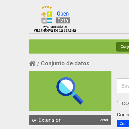
Conj
Conjunto de datos
1 c
Conce
Extensión
Borrar
Conce