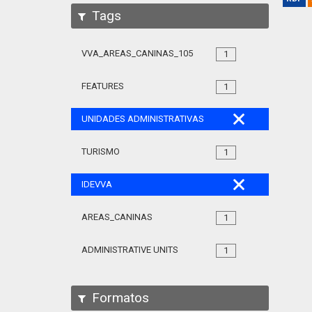
Tags
VVA_AREAS_CANINAS_105
1
FEATURES
1
UNIDADES ADMINISTRATIVAS
TURISMO
1
IDEVVA
AREAS_CANINAS
1
ADMINISTRATIVE UNITS
1
Formatos