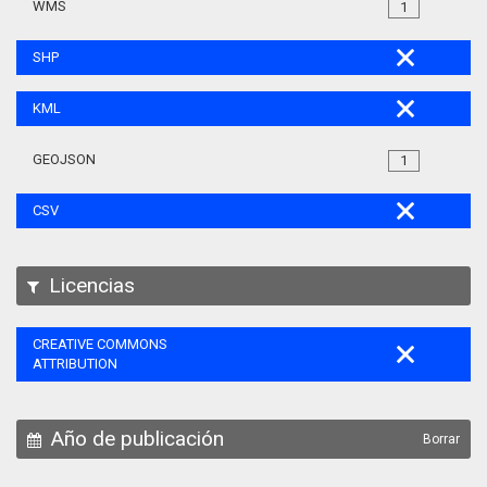
WMS
1
SHP
KML
GEOJSON
1
CSV
Licencias
CREATIVE COMMONS
ATTRIBUTION
Año de publicación
Borrar