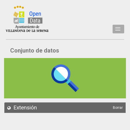
Inicio
Conjunto de datos
Datos
Conjuntos de datos
Concejalía
Temáticas
Acerca de
API
Extensión
Borrar
Actualización
Noticias