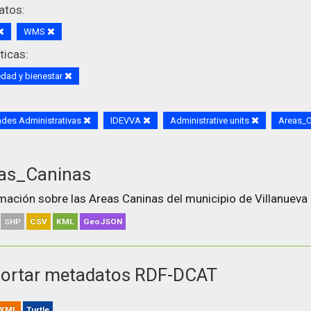
atos:
WMS
icas:
dad y bienestar
des Administrativas
IDEVVA
Administrative units
Areas_
as_Caninas
mación sobre las Areas Caninas del municipio de Villanueva 
SHP
CSV
KML
GeoJSON
ortar metadatos RDF-DCAT
XML
Turtle