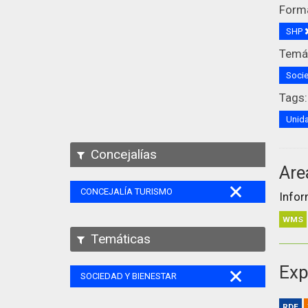
Form
SHP
Temát
Socie
Tags:
Unida
Concejalías
Are
CONCEJALÍA TURISMO
Infor
WMS
Temáticas
Exp
SOCIEDAD Y BIENESTAR
RDF