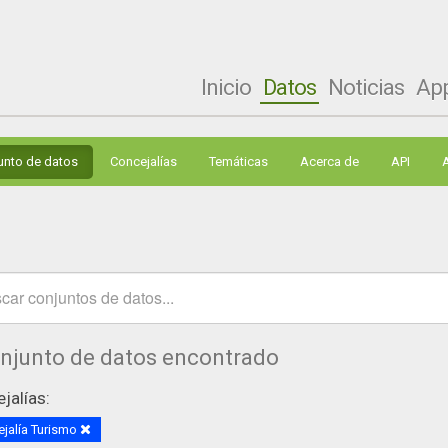
Inicio
Datos
Noticias
Ap
unto de datos
Concejalías
Temáticas
Acerca de
API
onjunto de datos encontrado
jalías:
jalía Turismo