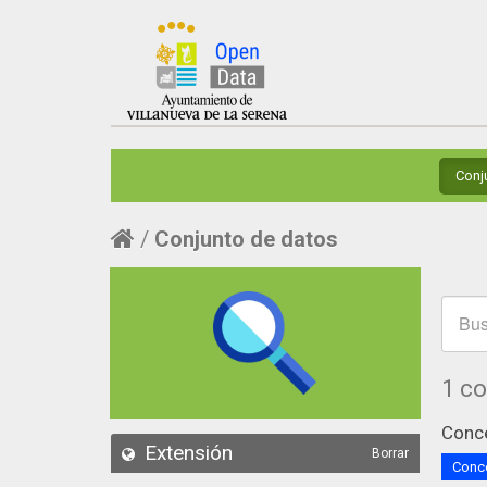
Conj
Conjunto de datos
1 c
Conce
Extensión
Borrar
Conce