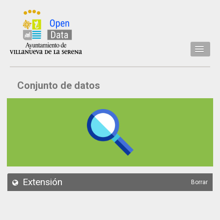
Inicio
Conjunto de datos
Datos
Conjuntos de datos
Concejalía
Temáticas
Acerca de
API
Extensión
Borrar
Actualización
Noticias