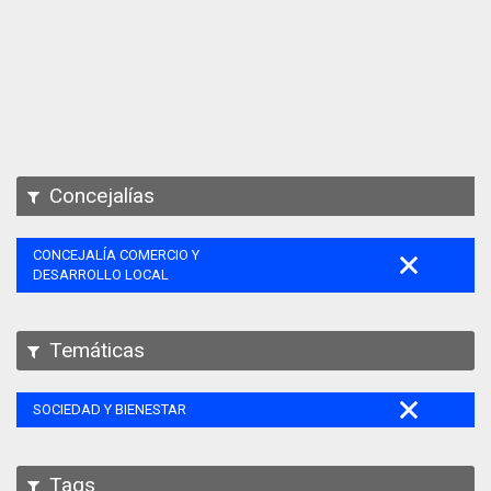
Apps
Participa
Documentación
SPARQL
Concejalías
CONCEJALÍA COMERCIO Y
DESARROLLO LOCAL
Temáticas
SOCIEDAD Y BIENESTAR
Tags