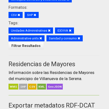
Formatos:
CSV
SHP
Tags:
Unidades Administrativas
IDEVVA
Administrative units
Sanidad y consumo
Filtrar Resultados
Residencias de Mayores
Información sobre las Residencias de Mayores
del municipio de Villanueva de la Serena.
WMS
SHP
CSV
KML
GeoJSON
Exportar metadatos RDF-DCAT