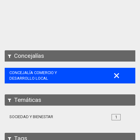
Apps
Participa
Documentación
SPARQL
Concejalías
CONCEJALÍA COMERCIO Y
DESARROLLO LOCAL
Temáticas
SOCIEDAD Y BIENESTAR
1
Tags