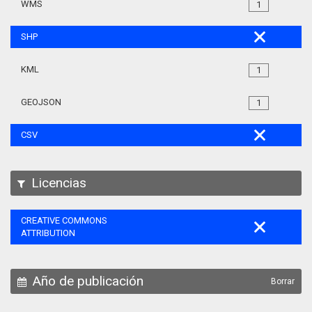
WMS
1
SHP
KML
1
GEOJSON
1
CSV
Licencias
CREATIVE COMMONS
ATTRIBUTION
Año de publicación
Borrar