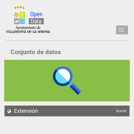
Inicio
Conjunto de datos
Datos
Conjuntos de datos
Concejalía
Temáticas
Acerca de
API
Extensión
Borrar
Actualización
Noticias