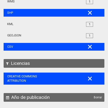
WMS
1
SHP
KML
1
GEOJSON
1
CSV
Licencias
CREATIVE COMMONS
ATTRIBUTION
Año de publicación
Borrar