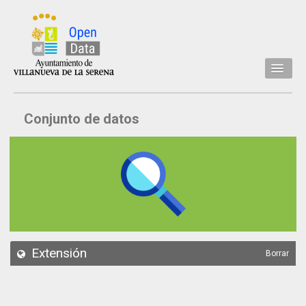
Inicio
Conjunto de datos
Datos
Conjuntos de datos
Concejalía
Temáticas
Acerca de
API
Extensión
Borrar
Actualización
Noticias