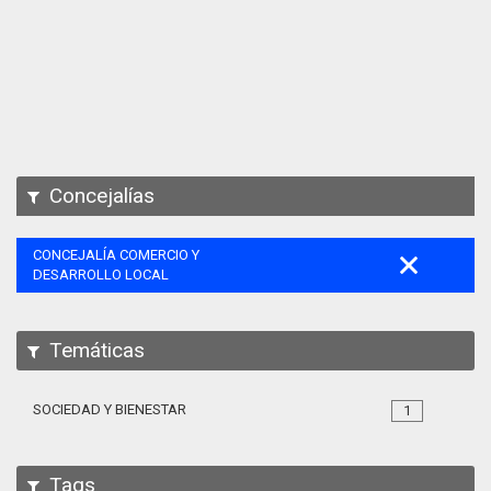
Apps
Participa
Documentación
SPARQL
Concejalías
CONCEJALÍA COMERCIO Y
DESARROLLO LOCAL
Temáticas
SOCIEDAD Y BIENESTAR
1
Tags