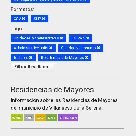
Formatos:
CSV
SHP
Tags:
Unidades Administrativas
IDEVVA
Administrative units
Sanidad y consumo
features
Residencias de Mayores
Filtrar Resultados
Residencias de Mayores
Información sobre las Residencias de Mayores
del municipio de Villanueva de la Serena.
WMS
SHP
CSV
KML
GeoJSON