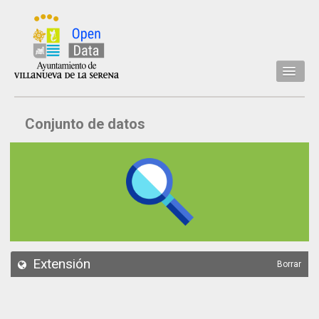
Inicio
Conjunto de datos
Datos
Conjuntos de datos
Concejalía
Temáticas
Acerca de
API
Extensión
Borrar
Actualización
Noticias