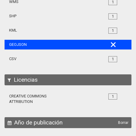
WMS
1
SHP
1
KML
1
GEOJSON
CSV
1
Licencias
CREATIVE COMMONS
1
ATTRIBUTION
Año de publicación
Borrar