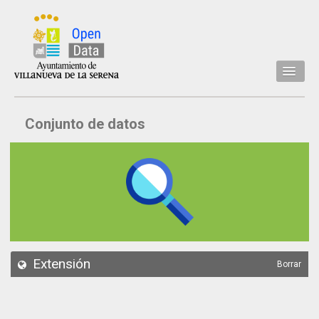
Inicio
Conjunto de datos
Datos
Conjuntos de datos
Concejalía
Temáticas
Acerca de
API
Extensión
Borrar
Actualización
Noticias