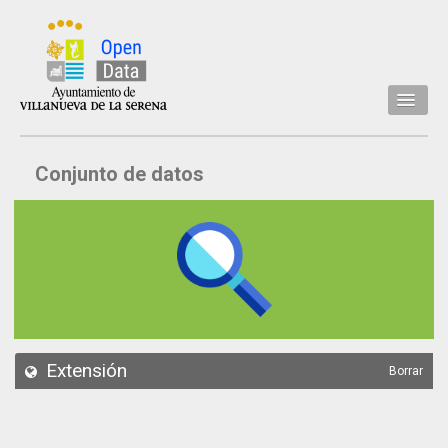
Inicio
Conjunto de datos
Datos
Conjuntos de datos
Concejalía
Temáticas
Acerca de
API
Extensión
Borrar
Actualización
Noticias