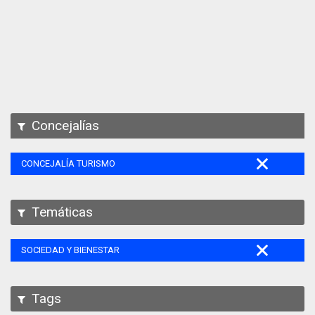
Apps
Participa
Documentación
SPARQL
Concejalías
CONCEJALÍA TURISMO
Temáticas
SOCIEDAD Y BIENESTAR
Tags