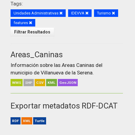
Tags:
Unidades Administrativas
IDEVVA
Turismo
features
Filtrar Resultados
Areas_Caninas
Información sobre las Areas Caninas del
municipio de Villanueva de la Serena.
WMS
SHP
CSV
KML
GeoJSON
Exportar metadatos RDF-DCAT
RDF
XML
Turtle