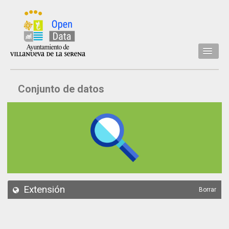
Inicio
Conjunto de datos
Datos
Conjuntos de datos
Concejalía
Temáticas
Acerca de
API
Extensión
Borrar
Actualización
Noticias