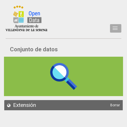
Inicio
Conjunto de datos
Datos
Conjuntos de datos
Concejalía
Temáticas
Acerca de
API
Extensión
Borrar
Actualización
Noticias