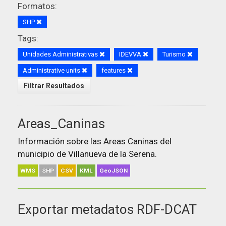
Formatos:
SHP
Tags:
Unidades Administrativas
IDEVVA
Turismo
Administrative units
features
Filtrar Resultados
Areas_Caninas
Información sobre las Areas Caninas del
municipio de Villanueva de la Serena.
WMS
SHP
CSV
KML
GeoJSON
Exportar metadatos RDF-DCAT