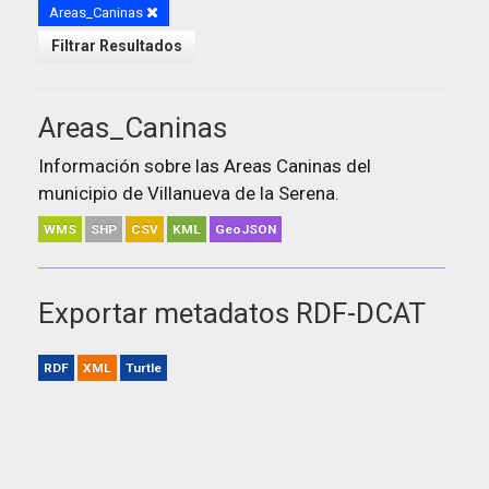
Areas_Caninas
Filtrar Resultados
Areas_Caninas
Información sobre las Areas Caninas del
municipio de Villanueva de la Serena.
WMS
SHP
CSV
KML
GeoJSON
Exportar metadatos RDF-DCAT
RDF
XML
Turtle