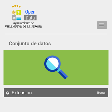
Inicio
Conjunto de datos
Datos
Conjuntos de datos
Concejalía
Temáticas
Acerca de
API
Extensión
Borrar
Actualización
Noticias