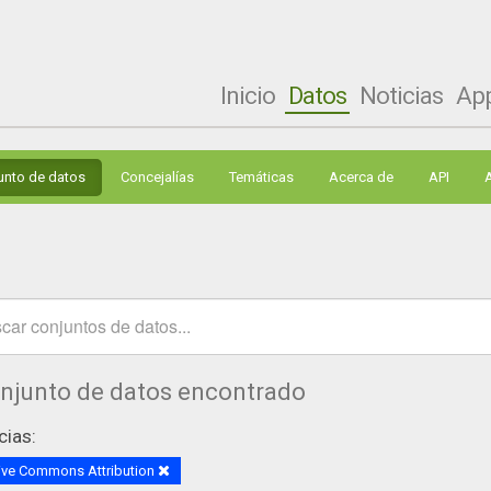
Inicio
Datos
Noticias
Ap
unto de datos
Concejalías
Temáticas
Acerca de
API
onjunto de datos encontrado
cias:
ive Commons Attribution