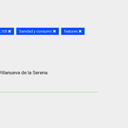
s_105
Sanidad y consumo
features
illanueva de la Serena.