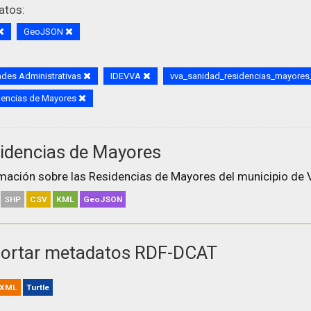
atos:
GeoJSON
des Administrativas
IDEVVA
vva_sanidad_residencias_mayore
dencias de Mayores
idencias de Mayores
mación sobre las Residencias de Mayores del municipio de V
SHP
CSV
KML
GeoJSON
ortar metadatos RDF-DCAT
XML
Turtle