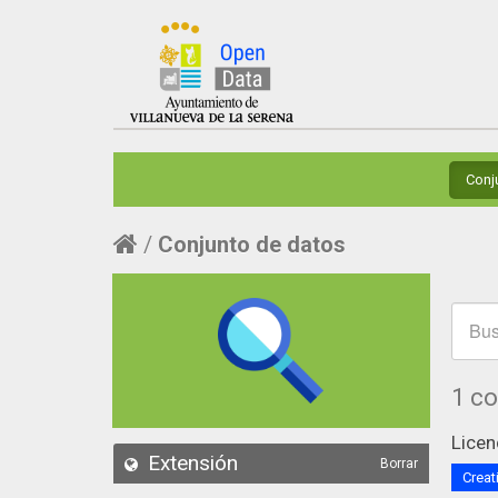
Conj
Conjunto de datos
1 c
Licen
Extensión
Borrar
Creat