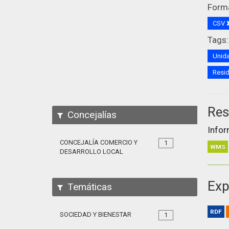
Form
CSV
Tags:
Unida
Resi
Res
Concejalías
Infor
CONCEJALÍA COMERCIO Y
1
WMS
DESARROLLO LOCAL
Exp
Temáticas
RDF
SOCIEDAD Y BIENESTAR
1