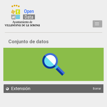
Inicio
Conjunto de datos
Datos
Conjuntos de datos
Concejalía
Temáticas
Acerca de
API
Extensión
Borrar
Actualización
Noticias