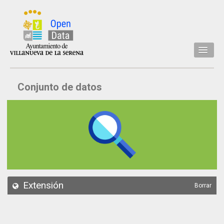
Inicio
Conjunto de datos
Datos
Conjuntos de datos
Concejalía
Temáticas
Acerca de
API
Extensión
Borrar
Actualización
Noticias