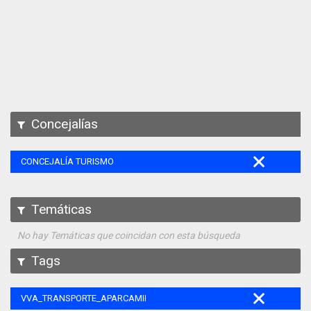
Apps
Participa
Documentación
SPARQL
Concejalías
CONCEJALÍA TURISMO
Temáticas
No hay Temáticas que coincidan con esta búsqueda
Tags
VVA_TRANSPORTE_APARCAMIENTO_REGULADO_105