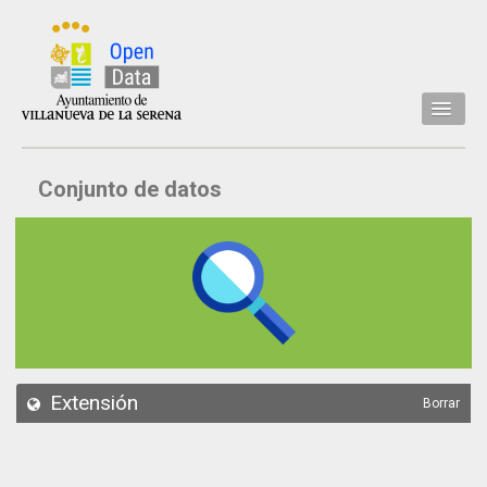
Inicio
Conjunto de datos
Datos
Conjuntos de datos
Concejalía
Temáticas
Acerca de
API
Extensión
Borrar
Actualización
Noticias