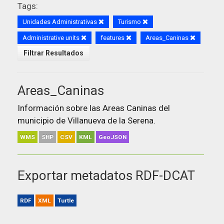
Tags:
Unidades Administrativas
Turismo
Administrative units
features
Areas_Caninas
Filtrar Resultados
Areas_Caninas
Información sobre las Areas Caninas del
municipio de Villanueva de la Serena.
WMS
SHP
CSV
KML
GeoJSON
Exportar metadatos RDF-DCAT
RDF
XML
Turtle