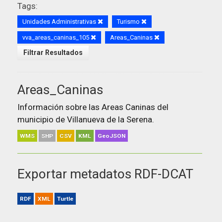
Tags:
Unidades Administrativas
Turismo
vva_areas_caninas_105
Areas_Caninas
Filtrar Resultados
Areas_Caninas
Información sobre las Areas Caninas del
municipio de Villanueva de la Serena.
WMS
SHP
CSV
KML
GeoJSON
Exportar metadatos RDF-DCAT
RDF
XML
Turtle