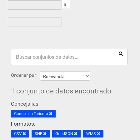
a
Ordenar por
1 conjunto de datos encontrado
Concejalías:
Concejalía Turismo
Formatos:
CSV
SHP
GeoJSON
WMS