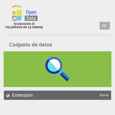
Inicio
Conjunto de datos
Datos
Conjuntos de datos
Concejalía
Temáticas
Acerca de
API
Extensión
Borrar
Actualización
Noticias