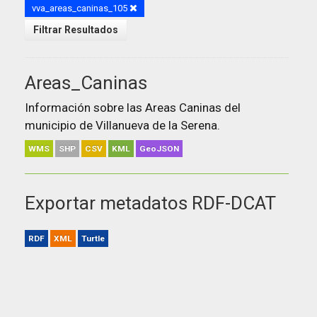
vva_areas_caninas_105
Filtrar Resultados
Areas_Caninas
Información sobre las Areas Caninas del
municipio de Villanueva de la Serena.
WMS
SHP
CSV
KML
GeoJSON
Exportar metadatos RDF-DCAT
RDF
XML
Turtle