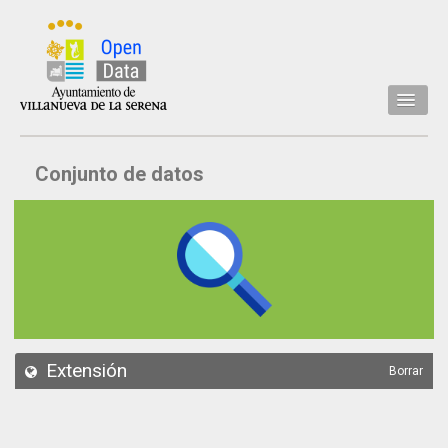
Inicio
Conjunto de datos
Datos
Conjuntos de datos
Concejalía
Temáticas
Acerca de
API
Extensión
Borrar
Actualización
Noticias