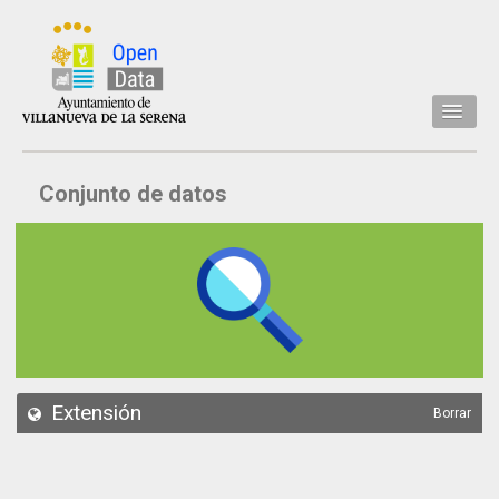
Inicio
Conjunto de datos
Datos
Conjuntos de datos
Concejalía
Temáticas
Acerca de
API
Extensión
Borrar
Actualización
Noticias