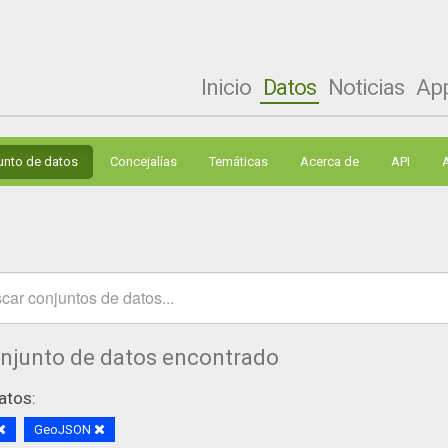
Inicio
Datos
Noticias
Ap
unto de datos
Concejalías
Temáticas
Acerca de
API
onjunto de datos encontrado
atos:
GeoJSON