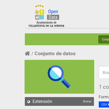
Conj
Conjunto de datos
1 c
Form
Extensión
Borrar
CSV