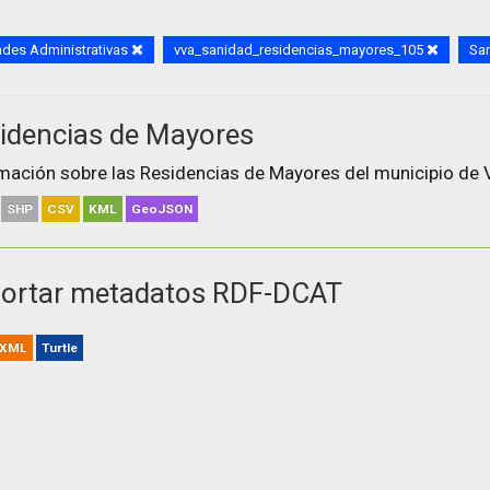
des Administrativas
vva_sanidad_residencias_mayores_105
Sa
idencias de Mayores
mación sobre las Residencias de Mayores del municipio de V
SHP
CSV
KML
GeoJSON
ortar metadatos RDF-DCAT
XML
Turtle