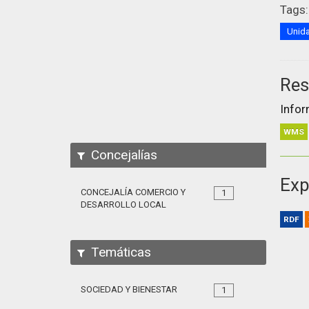
Tags:
Unida
Res
Infor
WMS
Concejalías
Exp
CONCEJALÍA COMERCIO Y
1
DESARROLLO LOCAL
RDF
Temáticas
SOCIEDAD Y BIENESTAR
1