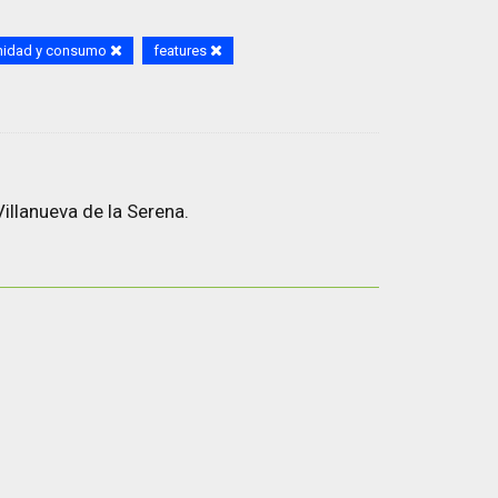
nidad y consumo
features
illanueva de la Serena.