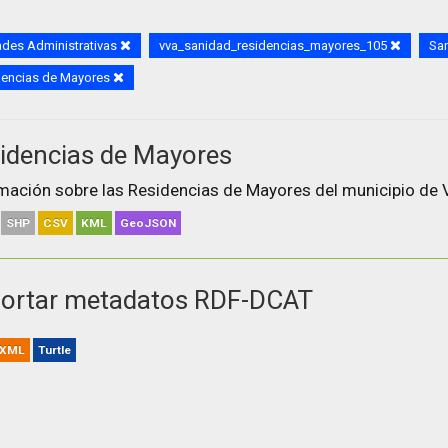
des Administrativas
vva_sanidad_residencias_mayores_105
Sa
dencias de Mayores
idencias de Mayores
mación sobre las Residencias de Mayores del municipio de V
SHP
CSV
KML
GeoJSON
ortar metadatos RDF-DCAT
XML
Turtle