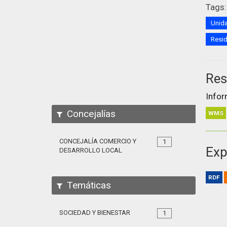
Tags:
Unida
Resi
Res
Infor
Concejalías
WMS
CONCEJALÍA COMERCIO Y
1
Exp
DESARROLLO LOCAL
RDF
Temáticas
SOCIEDAD Y BIENESTAR
1