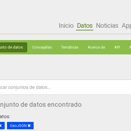
Inicio
Datos
Noticias
Ap
unto de datos
Concejalías
Temáticas
Acerca de
API
onjunto de datos encontrado
atos:
GeoJSON