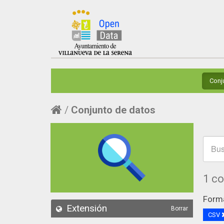
Conj
Conjunto de datos
1 c
Form
Extensión
Borrar
CSV