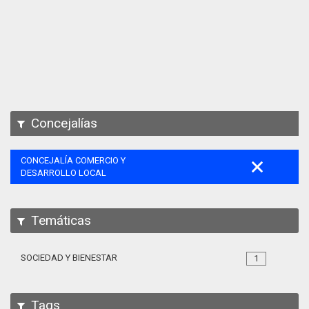
Apps
Participa
Documentación
SPARQL
Concejalías
CONCEJALÍA COMERCIO Y
DESARROLLO LOCAL
Temáticas
SOCIEDAD Y BIENESTAR
1
Tags