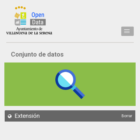
Inicio
Conjunto de datos
Datos
Conjuntos de datos
Concejalía
Temáticas
Acerca de
API
Extensión
Borrar
Actualización
Noticias