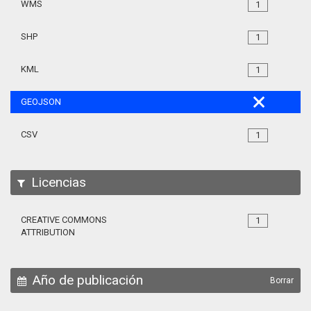
WMS
1
SHP
1
KML
1
GEOJSON
CSV
1
Licencias
CREATIVE COMMONS
1
ATTRIBUTION
Año de publicación
Borrar